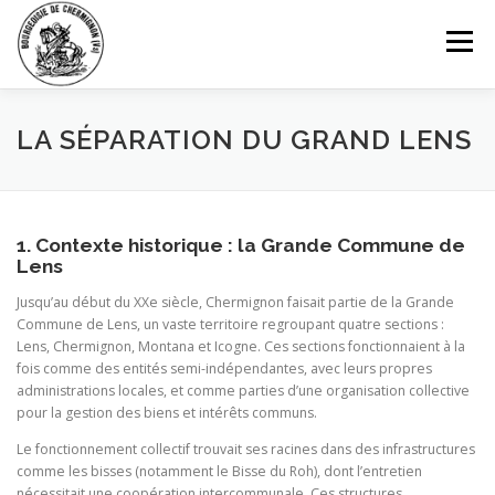
Aller
au
Menu
contenu
ACCUEIL
AUTORITÉS
ST-GEORGES
LA SÉPARATION DU GRAND LENS
PATRIMOINE
BOURGEOIS
INFORMATIONS
1. Contexte historique : la Grande Commune de
Lens
PARKINGS
HISTORIQUE
CONTACT
Jusqu’au début du XXe siècle, Chermignon faisait partie de la Grande
Commune de Lens, un vaste territoire regroupant quatre sections :
Lens, Chermignon, Montana et Icogne. Ces sections fonctionnaient à la
fois comme des entités semi-indépendantes, avec leurs propres
administrations locales, et comme parties d’une organisation collective
pour la gestion des biens et intérêts communs.
Le fonctionnement collectif trouvait ses racines dans des infrastructures
comme les bisses (notamment le Bisse du Roh), dont l’entretien
nécessitait une coopération intercommunale. Ces structures,