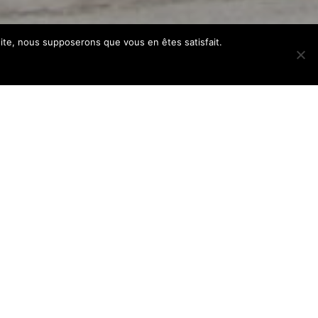
 site, nous supposerons que vous en êtes satisfait.
hetzeron et Cry d’Er
ci-dessous les tarifs des parkings
insi que toutes les informations et
oncernant l’achat d’abonnement, la location et
 ski. Tarifs Achat abonnement parking