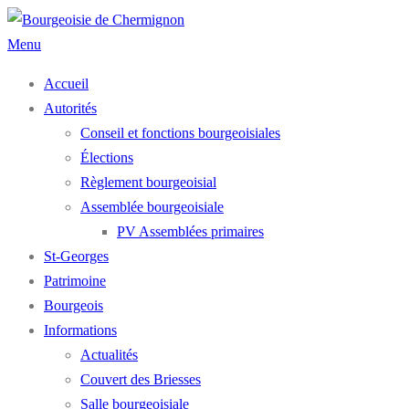
Aller
au
Menu
contenu
Accueil
Autorités
Conseil et fonctions bourgeoisiales
Élections
Règlement bourgeoisial
Assemblée bourgeoisiale
PV Assemblées primaires
St-Georges
Patrimoine
Bourgeois
Informations
Actualités
Couvert des Briesses
Salle bourgeoisiale