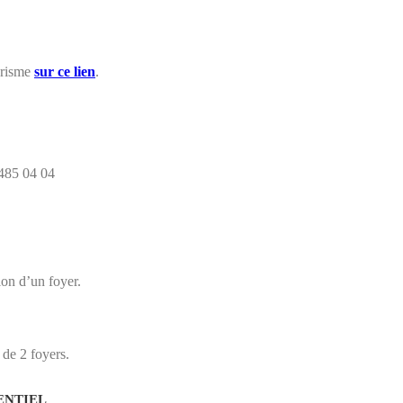
urisme
sur ce lien
.
485 04 04
ion d’un foyer.
de 2 foyers.
ENTIEL