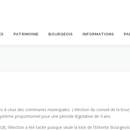
ES
PATRIMOINE
BOURGEOIS
INFORMATIONS
PA
ues à ceux des communes municipales. L’élection du conseil de la bourge
stème proportionnel pour une période législative de 4 ans.
8, l’élection a été tacite puisque seule la liste de l’Entente Bourgeoi