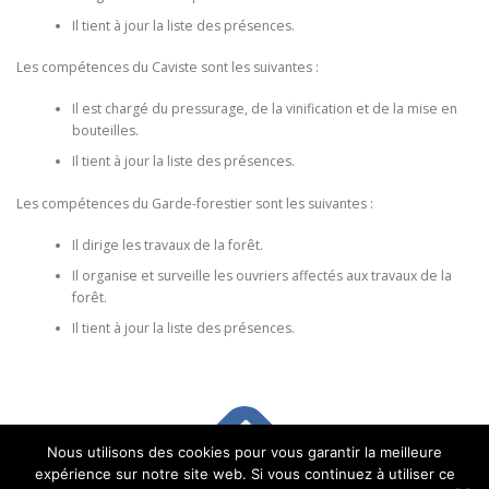
Il tient à jour la liste des présences.
Les compétences du Caviste sont les suivantes :
Il est chargé du pressurage, de la vinification et de la mise en
bouteilles.
Il tient à jour la liste des présences.
Les compétences du Garde-forestier sont les suivantes :
Il dirige les travaux de la forêt.
Il organise et surveille les ouvriers affectés aux travaux de la
forêt.
Il tient à jour la liste des présences.
Nous utilisons des cookies pour vous garantir la meilleure
expérience sur notre site web. Si vous continuez à utiliser ce
Copyright © 2026 Bourgeoisie de Chermignon
–
OnePress