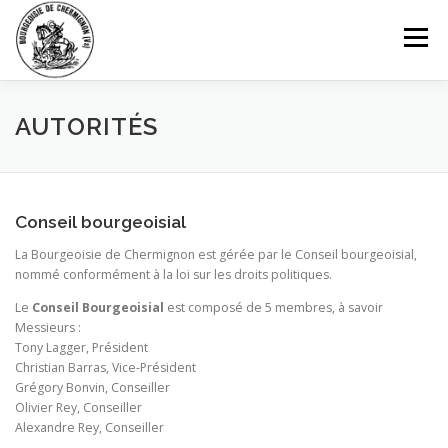
Aller
au
Menu
contenu
ACCUEIL
AUTORITÉS
ST-GEORGES
AUTORITÉS
PATRIMOINE
BOURGEOIS
INFORMATIONS
Conseil bourgeoisial
La Bourgeoisie de Chermignon est gérée par le Conseil bourgeoisial,
PARKINGS
HISTORIQUE
CONTACT
nommé conformément à la loi sur les droits politiques.
Le
Conseil Bourgeoisial
est composé de 5 membres, à savoir
Messieurs :
Tony Lagger, Président
Christian Barras, Vice-Président
Grégory Bonvin, Conseiller
Olivier Rey, Conseiller
Alexandre Rey, Conseiller