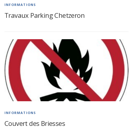
i
INFORMATIONS
t
Travaux Parking Chetzeron
é
s
INFORMATIONS
Couvert des Briesses