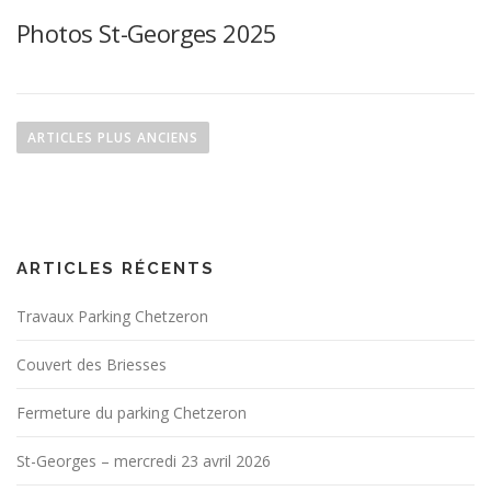
Photos St-Georges 2025
N
a
ARTICLES PLUS ANCIENS
v
i
g
a
ARTICLES RÉCENTS
t
i
Travaux Parking Chetzeron
o
n
Couvert des Briesses
d
Fermeture du parking Chetzeron
e
s
St-Georges – mercredi 23 avril 2026
a