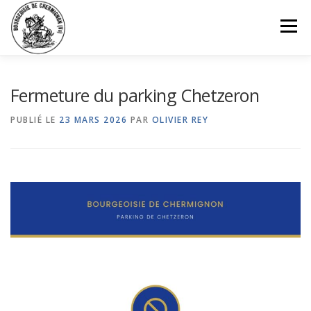
Aller
au
Menu
contenu
ACCUEIL
AUTORITÉS
ST-GEORGES
Fermeture du parking Chetzeron
PUBLIÉ LE
23 MARS 2026
PAR
OLIVIER REY
PATRIMOINE
BOURGEOIS
INFORMATIONS
PARKINGS
HISTORIQUE
CONTACT