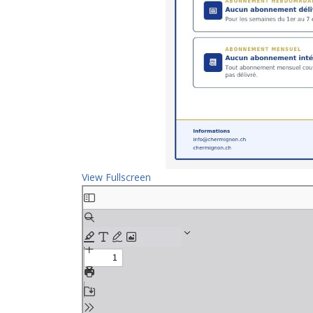
View Fullscreen
Aller
au
contenu
PDF