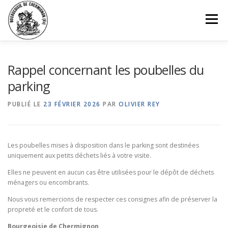
Aller
au
Menu
contenu
ACCUEIL
AUTORITÉS
ST-GEORGES
Rappel concernant les poubelles du
parking
PATRIMOINE
BOURGEOIS
INFORMATIONS
PUBLIÉ LE
23 FÉVRIER 2026
PAR
OLIVIER REY
PARKINGS
HISTORIQUE
CONTACT
Les poubelles mises à disposition dans le parking sont destinées
uniquement aux petits déchets liés à votre visite.
Elles ne peuvent en aucun cas être utilisées pour le dépôt de déchets
ménagers ou encombrants.
Nous vous remercions de respecter ces consignes afin de préserver la
propreté et le confort de tous.
Bourgeoisie de Chermignon