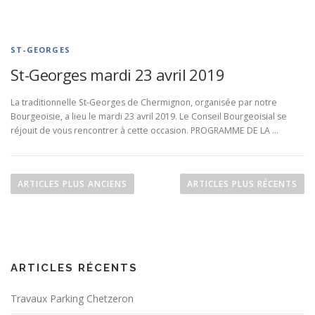
ST-GEORGES
St-Georges mardi 23 avril 2019
La traditionnelle St-Georges de Chermignon, organisée par notre
Bourgeoisie, a lieu le mardi 23 avril 2019. Le Conseil Bourgeoisial se
réjouit de vous rencontrer à cette occasion. PROGRAMME DE LA …
N
a
ARTICLES PLUS ANCIENS
ARTICLES PLUS RÉCENTS
v
i
g
a
ARTICLES RÉCENTS
t
i
Travaux Parking Chetzeron
o