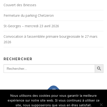
n
Couvert des Briesses
d
Fermeture du parking Chetzeron
e
s
St-Georges – mercredi 23 avril 2026
a
r
Convocation à l’assemblée primaire bourgeoisiale le 27 mars
t
2026
i
c
RECHERCHER
l
Search Button
Search
e
for:
s
Nous utilisons des cookies pour vous garantir la meilleure
expérience sur notre site web. Si vous continuez à utiliser ce
Copyright © 2026 Bourgeoisie de Chermignon
–
OnePress
site, nous supposerons que vous en êtes satisfait.