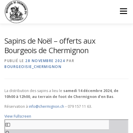
Aller
au
Menu
contenu
ACCUEIL
AUTORITÉS
ST-GEORGES
Sapins de Noël – offerts aux
Bourgeois de Chermignon
PATRIMOINE
BOURGEOIS
INFORMATIONS
PUBLIÉ LE
28 NOVEMBRE 2024
PAR
BOURGEOISIE_CHERMIGNON
PARKINGS
HISTORIQUE
CONTACT
La distribution des sapins a lieu le
samedi 14 décembre 2024, de
10h00 à 12h00, au terrain de foot de Chermignon d’en Bas
.
Réservation à
info@chermignon.ch
– 079 157 11 63.
View Fullscreen
Aller
au